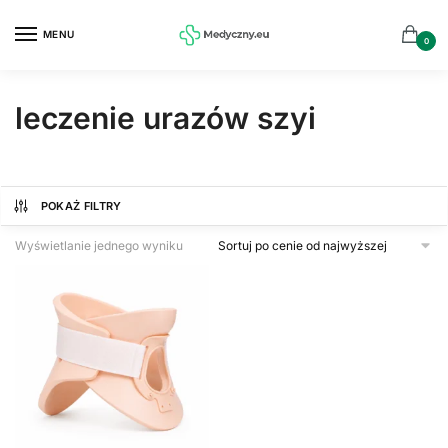
Przejdź
Przejdź
do
do
MENU
0
nawigacji
treści
leczenie urazów szyi
POKAŻ FILTRY
Wyświetlanie jednego wyniku