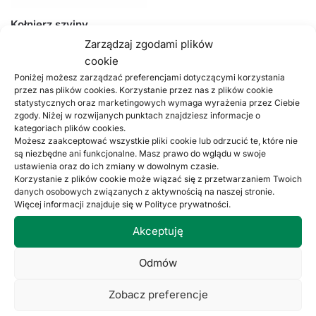
Kołnierz szyjny
ortopedyczny, #1931
Zarządzaj zgodami plików
110,00
zł
brutto
89,43
zł
netto
cookie
Poniżej możesz zarządzać preferencjami dotyczącymi korzystania
Dodaj do koszyka
przez nas plików cookies. Korzystanie przez nas z plików cookie
statystycznych oraz marketingowych wymaga wyrażenia przez Ciebie
zgody. Niżej w rozwijanych punktach znajdziesz informacje o
Wyświetlanie jednego wyniku
kategoriach plików cookies.
Możesz zaakceptować wszystkie pliki cookie lub odrzucić te, które nie
są niezbędne ani funkcjonalne. Masz prawo do wglądu w swoje
ustawienia oraz do ich zmiany w dowolnym czasie.
Korzystanie z plików cookie może wiązać się z przetwarzaniem Twoich
danych osobowych związanych z aktywnością na naszej stronie.
Więcej informacji znajduje się w Polityce prywatności.
Akceptuję
O NAS
Odmów
Koszty wysyłki
Zobacz preferencje
Regulamin