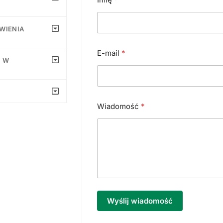
ÓWIENIA
E-mail
*
U W
Wiadomość
*
Wyślij wiadomość