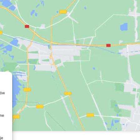
ków
dne
je