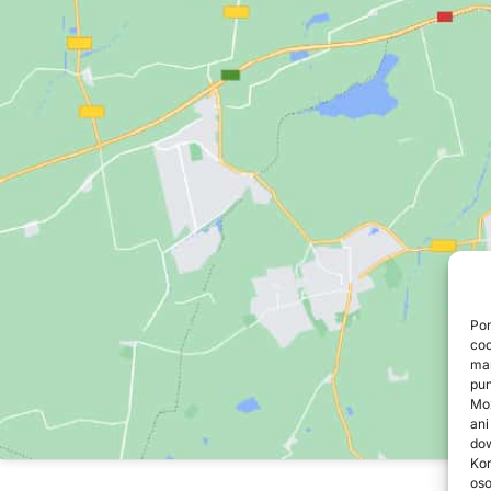
Pon
coo
mar
pun
Moż
ani
do
Kor
oso