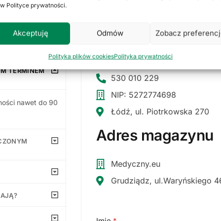
 w Polityce prywatności.
nia:
Skontaktuj się z 
Akceptuję
Odmów
Zobacz preferenc
Polityka plików cookies
Polityka prywatności
sklep@medyczny.eu
YM TERMINEM
530 010 229
NIP: 5272774698
ności nawet do 90
Łódź, ul. Piotrkowska 270
Adres magazynu
OCZONYM
Medyczny.eu
Grudziądz, ul.Waryńskiego 4
TAJĄ?
Imię
*