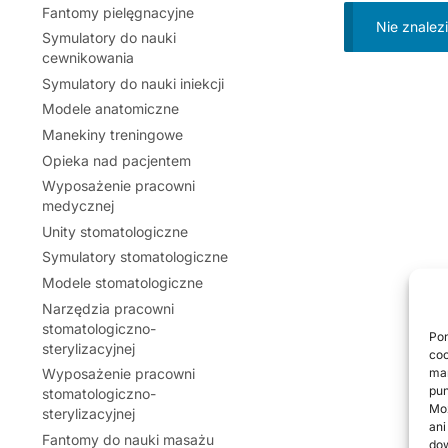
Fantomy pielęgnacyjne
Nie znalez
Symulatory do nauki
cewnikowania
Symulatory do nauki iniekcji
Modele anatomiczne
Manekiny treningowe
Opieka nad pacjentem
Wyposażenie pracowni
medycznej
Unity stomatologiczne
Symulatory stomatologiczne
Modele stomatologiczne
Narzędzia pracowni
stomatologiczno-
Pon
sterylizacyjnej
coo
mar
Wyposażenie pracowni
pun
stomatologiczno-
Moż
sterylizacyjnej
ani
Fantomy do nauki masażu
do