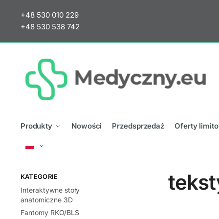
Przejdź
Przejdź
+48 530 010 229
do
do
+48 530 538 742
nawigacji
treści
Produkty
Nowości
Przedsprzedaż
Oferty limi
teks
KATEGORIE
Interaktywne stoły
anatomiczne 3D
Fantomy RKO/BLS