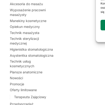
Kor
Akcesoria do masażu
oso
Wyposażenie pracowni
się
masażysty
Manekiny kosmetyczne
Opiekun medyczny
Technik masażysta
Technik sterylizacji
medycznej
Higienistka stomatologiczna
Asystentka stomatologiczna
Technik usług
kosmetycznych
Plansze anatomiczne
Nowości
Promocje
Oferty limitowane
Terapeuta Zajęciowy
Przedsprzedaż