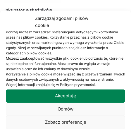
Inkubator wskaźników
biologicznych, #1928
Zarządzaj zgodami plików
1800,00
zł
brutto
1463,41
zł
netto
cookie
Poniżej możesz zarządzać preferencjami dotyczącymi korzystania
Dodaj do koszyka
przez nas plików cookies. Korzystanie przez nas z plików cookie
statystycznych oraz marketingowych wymaga wyrażenia przez Ciebie
zgody. Niżej w rozwijanych punktach znajdziesz informacje o
Wyświetlanie jednego wyniku
kategoriach plików cookies.
Możesz zaakceptować wszystkie pliki cookie lub odrzucić te, które nie
są niezbędne ani funkcjonalne. Masz prawo do wglądu w swoje
ustawienia oraz do ich zmiany w dowolnym czasie.
Korzystanie z plików cookie może wiązać się z przetwarzaniem Twoich
danych osobowych związanych z aktywnością na naszej stronie.
Więcej informacji znajduje się w Polityce prywatności.
Akceptuję
O NAS
Odmów
Koszty wysyłki
Zobacz preferencje
Regulamin